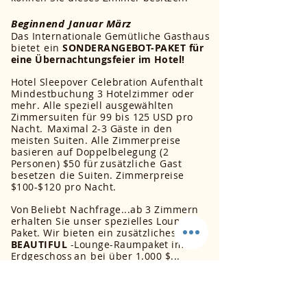
Beginnend
Januar März
Das Internationale Gemütliche Gasthaus
bietet
ein
SONDERANGEBOT-PAKET für
eine Übernachtungsfeier im Hotel!
Hotel Sleepover Celebration Aufenthalt
Mindestbuchung 3 Hotelzimmer oder
mehr. Alle speziell ausgewählten
Zimmersuiten für 99 bis 125 USD pro
Nacht.
Maximal 2-3 Gäste in den
meisten Suiten. Alle Zimmerpreise
basieren auf Doppelbelegung (2
Personen) $50 für
zusätzliche
Gast
besetzen
die Suiten. Zimmerpreise
$100-$120 pro Nacht.
Von
Beliebt
Nachfrage...ab 3 Zimmern
erhalten Sie unser spezielles Lounge-
Paket. Wir bieten ein zusätzliches
BEAUTIFUL
-Lounge-Raumpaket im
Erdgeschoss
an
bei über 1.000 $...
Ihnen für nur 375 $
für 4 Stunden
speziell für Sie und Ihre Gäste Maximal
10 Gäste NUR im
Unterhaltungsloungebereich.